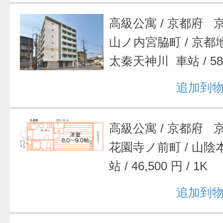
高級公寓
/
京都府 
山ノ内宮脇町
/
京都
太秦天神川 車站
/
5
追加到
高級公寓
/
京都府 
花園寺ノ前町
/
山陰
站
/
46,500 円
/
1K
追加到