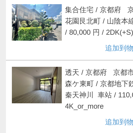
集合住宅
/
京都府 
花園艮北町
/
山陰本
/
80,000 円
/
2DK(+S
追加到
透天
/
京都府 京都
森ケ東町
/
京都地下
秦天神川 車站
/
110
4K_or_more
追加到