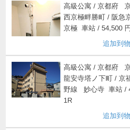
高級公寓
/
京都府 
西京極畔勝町
/
阪急
京極 車站
/
54,500 
追加到
高級公寓
/
京都府 
龍安寺塔ノ下町
/
京
野線 妙心寺 車站
/
1R
追加到