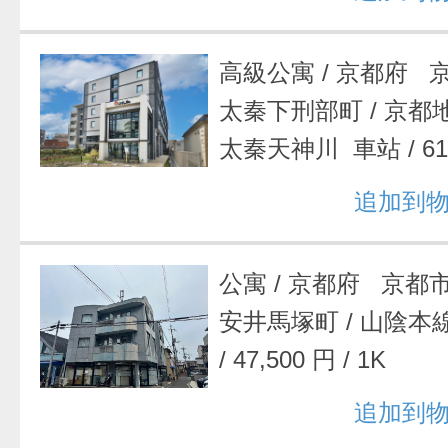
高級公寓
/
京都府 
太秦下刑部町
/
京都
太秦天神川 車站
/
6
追加到
公寓
/
京都府 京都
安井馬塚町
/
山陰本
/
47,500 円
/
1K
追加到