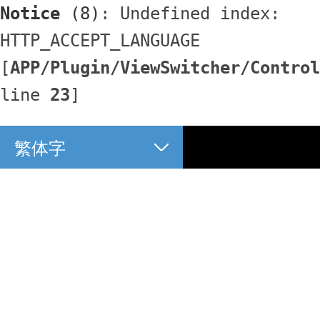
Notice
 (8)
: Undefined index: 
HTTP_ACCEPT_LANGUAGE 
[
APP/Plugin/ViewSwitcher/Control
line 
23
]
繁体字