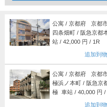
公寓
/
京都府 京都
四条畑町
/
阪急京都
站
/
42,000 円
/
1R
追加到
公寓
/
京都府 京都
極浜ノ本町
/
阪急京
極 車站
/
40,000 円
追加到