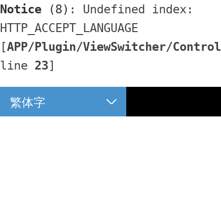
Notice
 (8)
: Undefined index: 
HTTP_ACCEPT_LANGUAGE 
[
APP/Plugin/ViewSwitcher/Control
line 
23
]
繁体字