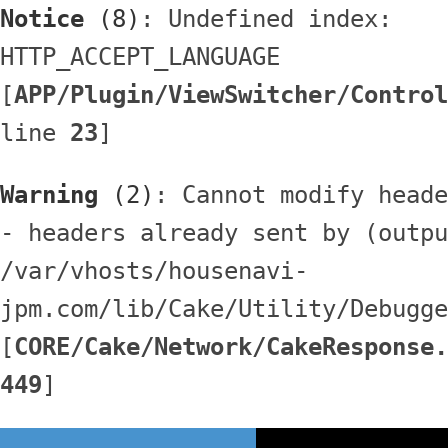
Notice
 (8)
: Undefined index: 
HTTP_ACCEPT_LANGUAGE 
[
APP/Plugin/ViewSwitcher/Control
line 
23
]
Warning
 (2)
: Cannot modify heade
- headers already sent by (outpu
/var/vhosts/housenavi-
jpm.com/lib/Cake/Utility/Debugge
[
CORE/Cake/Network/CakeResponse.
449
]