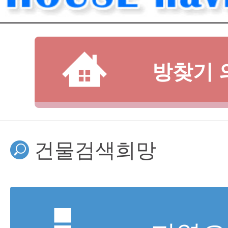
방찾기 
건물검색희망