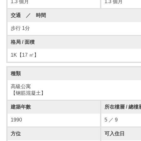
1.3 個月
1.3 個月
交通 ／ 時間
步行 1分
格局 / 面積
1K【17 ㎡】
種類
高級公寓
【钢筋混凝土】
建築年數
所在樓層 / 總樓
1990
5 ／ 9
方位
可入住日