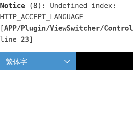
Notice
 (8)
: Undefined index: 
HTTP_ACCEPT_LANGUAGE 
[
APP/Plugin/ViewSwitcher/Control
line 
23
]
繁体字