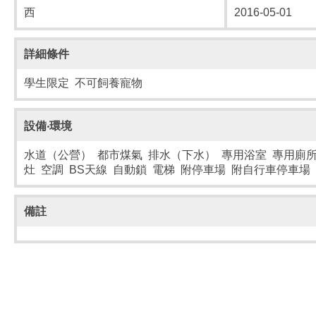
西
2016-05-01
詳細條件
學生限定 不可飼養寵物
設備‧環境
水道（公營） 都市煤氣 排水（下水） 專用浴室 專用廁所
灶 空調 BS天線 自動鎖 電梯 附停車場 附自行車停車場
備註