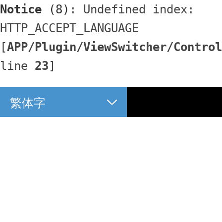
Notice
 (8)
: Undefined index: 
HTTP_ACCEPT_LANGUAGE 
[
APP/Plugin/ViewSwitcher/Control
line 
23
]
繁体字