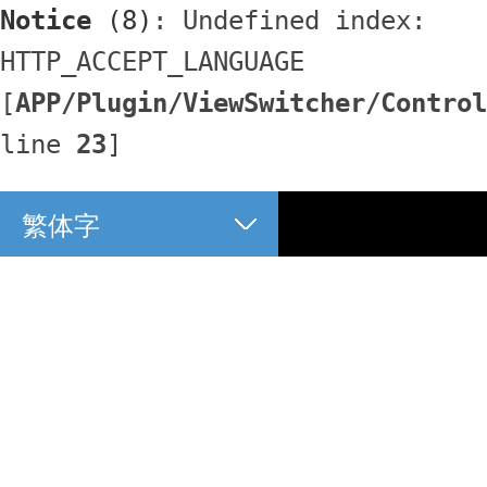
Notice
 (8)
: Undefined index: 
HTTP_ACCEPT_LANGUAGE 
[
APP/Plugin/ViewSwitcher/Control
line 
23
]
繁体字