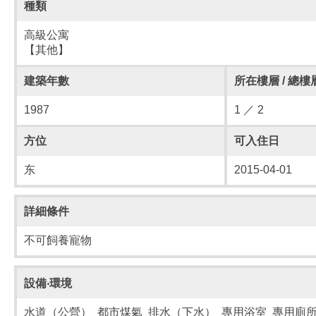
種類
高級公寓
【其他】
建築年數
所在樓層 / 總樓
1987
1 ／ 2
方位
可入住日
东
2015-04-01
詳細條件
不可飼養寵物
設備‧環境
水道（公營） 都市煤氣 排水（下水） 專用浴室 專用廁所