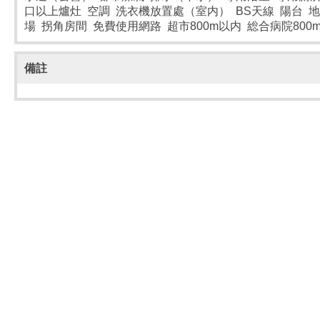
口以上爐灶 空調 洗衣機放置處（室内） BS天線 陽台 
場 拐角房間 免費使用網路 超市800m以内 総合病院800
備註