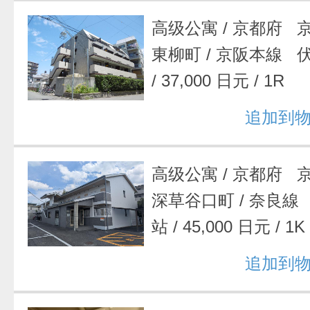
高级公寓
/
京都府 
東柳町
/
京阪本線 
/
37,000 日元
/
1R
追加到
高级公寓
/
京都府 
深草谷口町
/
奈良線
站
/
45,000 日元
/
1K
追加到