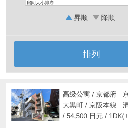
昇顺
降顺
排列
高级公寓
/
京都府 
大黒町
/
京阪本線 
/
54,500 日元
/
1DK(+