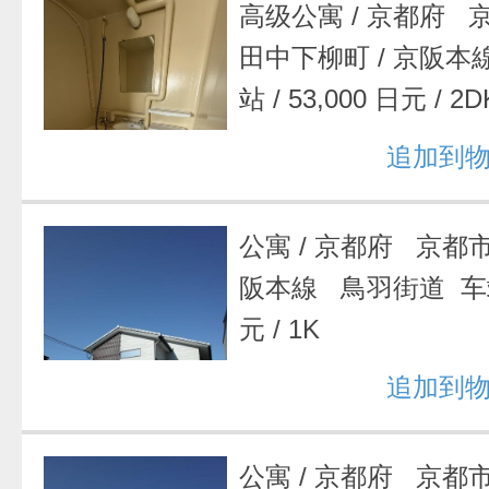
高级公寓
/
京都府 
田中下柳町
/
京阪本
站
/
53,000 日元
/
2D
追加到
公寓
/
京都府 京都
阪本線 鳥羽街道 
元
/
1K
追加到
公寓
/
京都府 京都