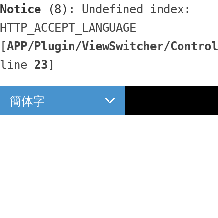
Notice
 (8)
: Undefined index: 
HTTP_ACCEPT_LANGUAGE 
[
APP/Plugin/ViewSwitcher/Control
line 
23
]
簡体字