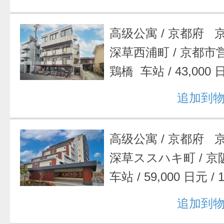
高级公寓
/
京都府 
深草西浦町
/
京都市
鶏橋 车站
/
43,000
追加到
高级公寓
/
京都府 
深草ススハキ町
/
京
车站
/
59,000 日元
/
追加到