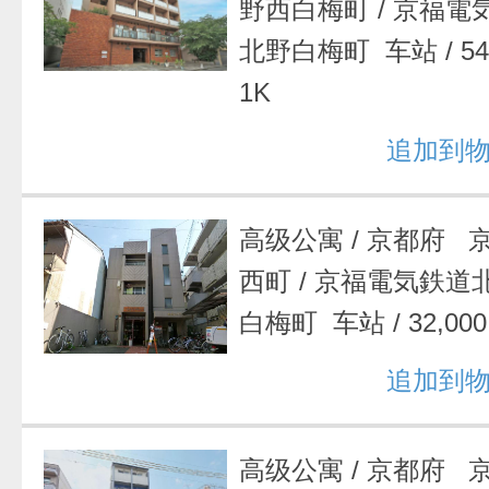
野西白梅町
/
京福電
北野白梅町 车站
/
5
1K
追加到
高级公寓
/
京都府 
西町
/
京福電気鉄道
白梅町 车站
/
32,0
追加到
高级公寓
/
京都府 