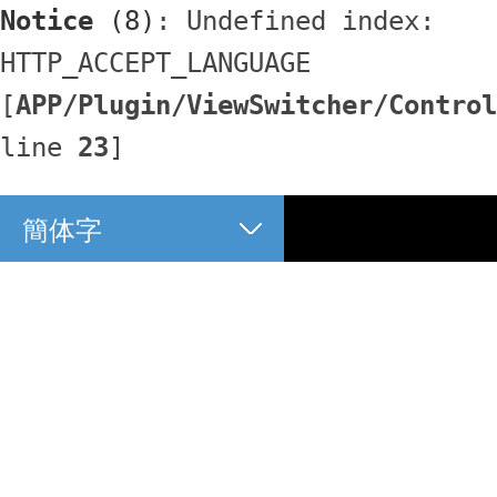
Notice
 (8)
: Undefined index: 
HTTP_ACCEPT_LANGUAGE 
[
APP/Plugin/ViewSwitcher/Control
line 
23
]
簡体字