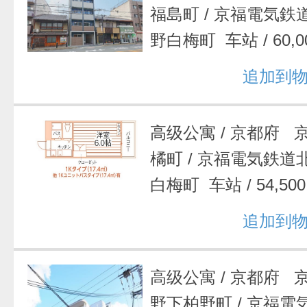
福島町
/
京福電気鉄
野白梅町 车站
/
60,
追加到
高级公寓
/
京都府 
橘町
/
京福電気鉄道
白梅町 车站
/
54,5
追加到
高级公寓
/
京都府 
野下柏野町
/
京福電