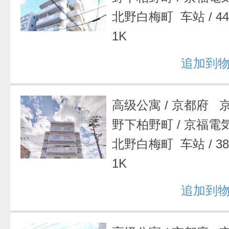
北野白梅町 车站
/
4
1K
追加到
高级公寓
/
京都府 
野下柏野町
/
京福電
北野白梅町 车站
/
3
1K
追加到