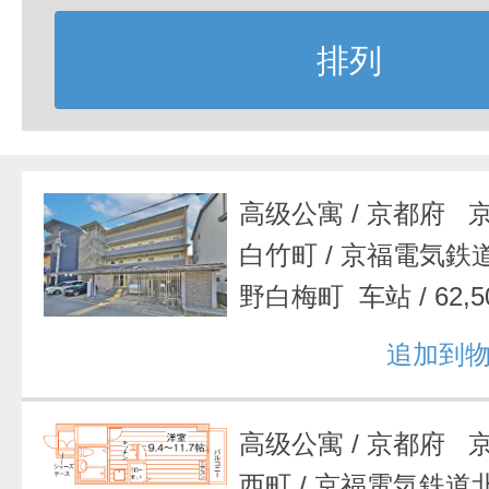
排列
高级公寓
/
京都府 
白竹町
/
京福電気鉄
野白梅町 车站
/
62,
追加到
高级公寓
/
京都府 
西町
/
京福電気鉄道