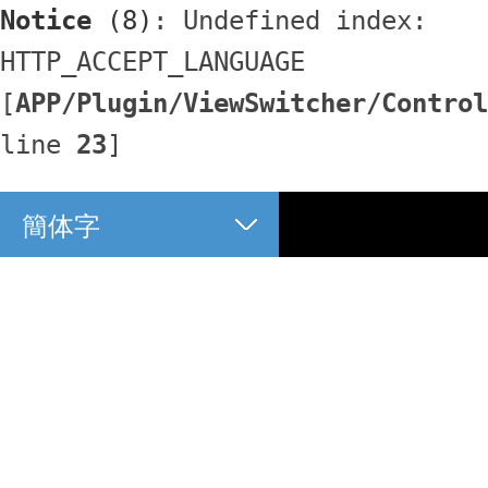
Notice
 (8)
: Undefined index: 
HTTP_ACCEPT_LANGUAGE 
[
APP/Plugin/ViewSwitcher/Control
line 
23
]
簡体字