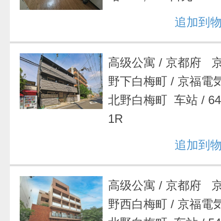
追加到
高级公寓
/
京都府 
野下白梅町
/
京福電
北野白梅町 车站
/
6
1R
追加到
高级公寓
/
京都府 
野西白梅町
/
京福電