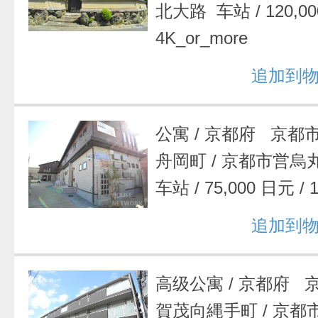
北大路 车站
/
120,0
4K_or_more
追加到
公寓
/
京都府 京都
舟岡町
/
京都市営烏
车站
/
75,000 日元
/
追加到
高级公寓
/
京都府 
賀茂向縄手町
/
京都