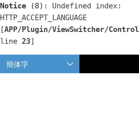
Notice
 (8)
: Undefined index: 
HTTP_ACCEPT_LANGUAGE 
[
APP/Plugin/ViewSwitcher/Control
line 
23
]
簡体字