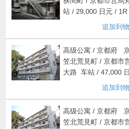
狭間町
/
京都市営烏
站
/
29,000 日元
/
1R
追加到
高级公寓
/
京都府 
笠北荒見町
/
京都市
大路 车站
/
47,000
追加到
高级公寓
/
京都府 
笠北荒見町
/
京都市