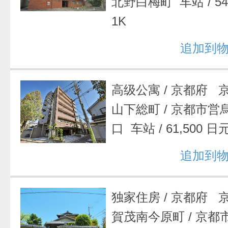
北野白梅町 车站
/
5
1K
追加到
高级公寓
/
京都府 
山下総町
/
京都市営
口 车站
/
61,500 日
追加到
独家住房
/
京都府 
賀茂南今原町
/
京都