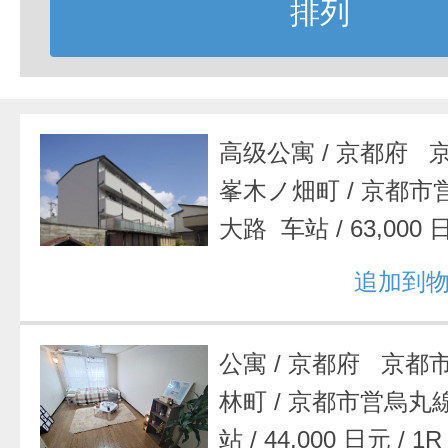
排列
高级公寓
/
京都府 
峯木ノ畑町
/
京都市
大路 车站
/
63,000
追加到
公寓
/
京都府 京都
林町
/
京都市営烏丸
站
/
44,000 日元
/
1R