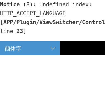
Notice
 (8)
: Undefined index: 
HTTP_ACCEPT_LANGUAGE 
[
APP/Plugin/ViewSwitcher/Control
line 
23
]
簡体字