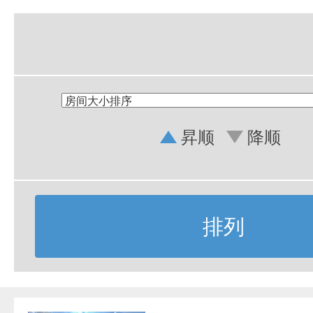
昇顺
降顺
排列