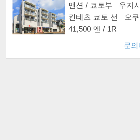
맨션
/
쿄토부 우지
킨테츠 쿄토 선 오
41,500 엔
/
1R
문의