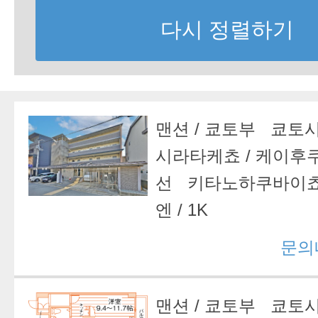
다시 정렬하기
맨션
/
쿄토부 쿄토
시라타케쵸
/
케이후쿠
선 키타노하쿠바이
엔
/
1K
문의
맨션
/
쿄토부 쿄토