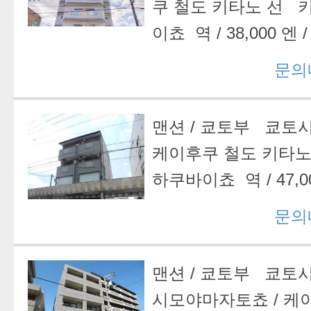
쿠 철도 키타노 선
이쵸 역
/
38,000 엔
문의
맨션
/
쿄토부 쿄토
케이후쿠 철도 키타
하쿠바이쵸 역
/
47,
문의
맨션
/
쿄토부 쿄토
시모야마자토쵸
/
케