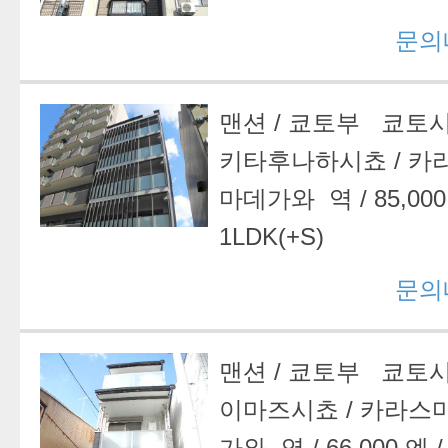
문의
맨션
/
쿄토부 쿄토
키타후나하시쵸
/
카
마데가와 역
/
85,00
1LDK(+S)
문의
맨션
/
쿄토부 쿄토
이마즈시쵸
/
카라스
가와 역
/
66,000 엔