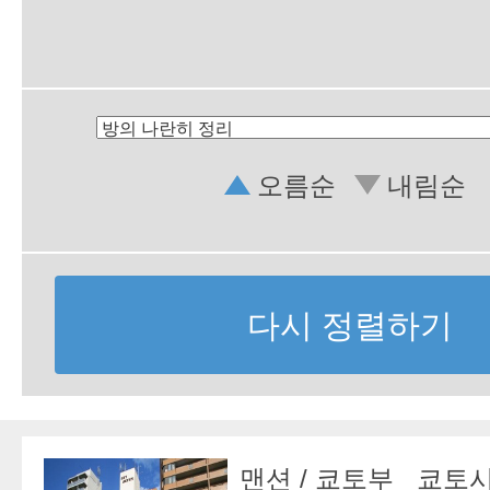
오름순
내림순
다시 정렬하기
맨션
/
쿄토부 쿄토