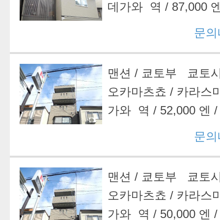
데가와 역
/
87,000 
문의
맨션
/
쿄토부 쿄토
오카마츠쵸
/
카라스
가와 역
/
52,000 엔
문의
맨션
/
쿄토부 쿄토
오카마츠쵸
/
카라스
가와 역
/
50,000 엔