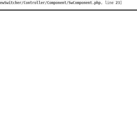
ewSwitcher/Controller/Component/SwComponent.php
, line 
23
]