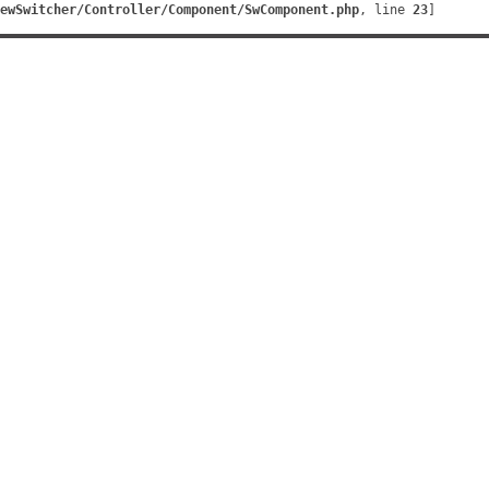
ewSwitcher/Controller/Component/SwComponent.php
, line 
23
]