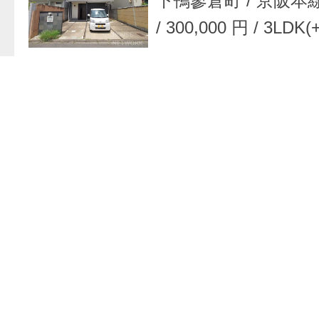
下鴨蓼倉町
/
京阪本
/
300,000 円
/
3LDK(
お問い合わせフォ
アパート
/
京都府 
吉田下大路町
/
京阪
太町 駅
/
44,000 円
お問い合わせフォ
マンション
/
京都府
区 金屋町
/
京阪本