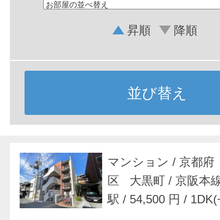
昇順
降順
並び替え
マンション
/
京都府
区 大黒町
/
京阪本
駅
/
54,500 円
/
1DK(