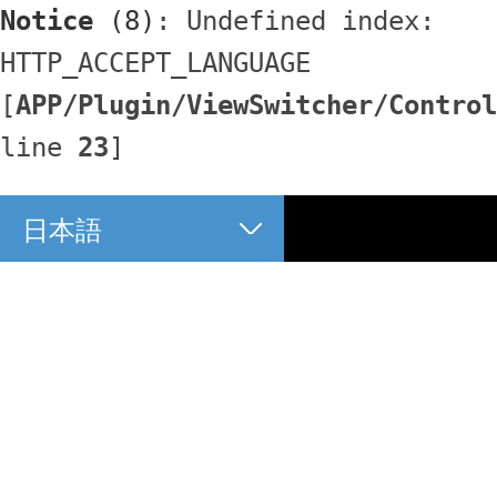
Notice
 (8)
: Undefined index: 
HTTP_ACCEPT_LANGUAGE 
[
APP/Plugin/ViewSwitcher/Control
line 
23
]
日本語