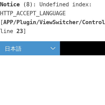
Notice
 (8)
: Undefined index: 
HTTP_ACCEPT_LANGUAGE 
[
APP/Plugin/ViewSwitcher/Control
line 
23
]
日本語