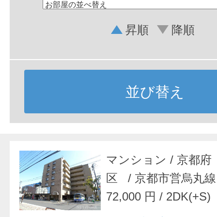
昇順
降順
並び替え
マンション
/
京都府
区
/
京都市営烏丸線
72,000 円
/
2DK(+S)