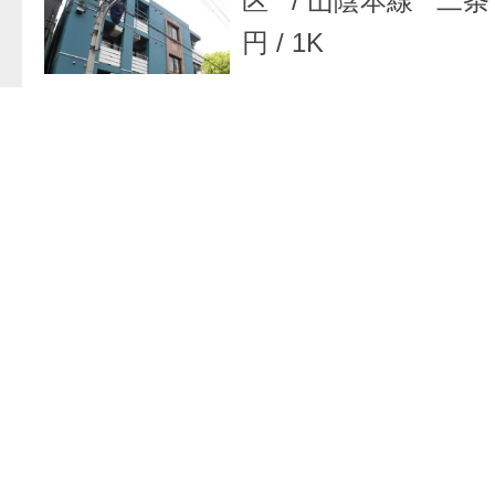
区
/
山陰本線 二条
円
/
1K
お問い合わせフォ
マンション
/
京都府
区
/
京都市営烏丸線
49,000 円
/
1K
お問い合わせフォ
マンション
/
京都府
区
/
京都市営烏丸線