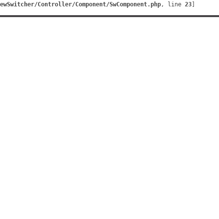
ewSwitcher/Controller/Component/SwComponent.php
, line 
23
]