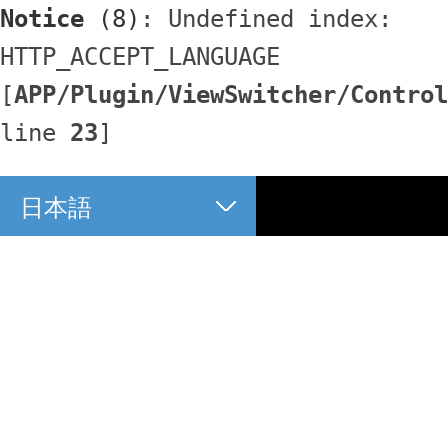
Notice
 (8)
: Undefined index: 
HTTP_ACCEPT_LANGUAGE 
[
APP/Plugin/ViewSwitcher/Control
line 
23
]
日本語