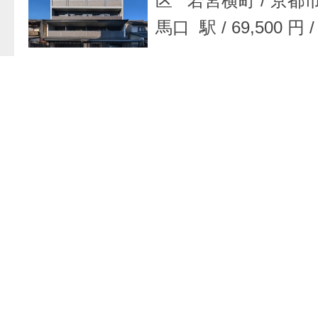
区 若宮横町
/
京都
馬口 駅
/
69,500 円
お問い合わせフォ
マンション
/
京都府
区 大峰図子町
/
京
今出川 駅
/
87,000 
お問い合わせフォ
マンション
/
京都府
区 下柳原北半町
/