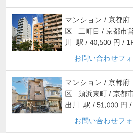
マンション
/
京都府
区 二町目
/
京都市
川 駅
/
40,500 円
/
1
お問い合わせフォ
マンション
/
京都府
区 須浜東町
/
京都
出川 駅
/
51,000 円
お問い合わせフォ