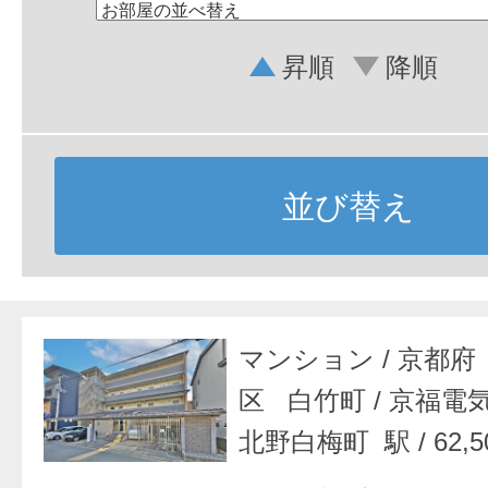
昇順
降順
並び替え
マンション
/
京都府
区 白竹町
/
京福電
北野白梅町 駅
/
62,