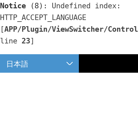
Notice
 (8)
: Undefined index: 
HTTP_ACCEPT_LANGUAGE 
[
APP/Plugin/ViewSwitcher/Control
line 
23
]
日本語