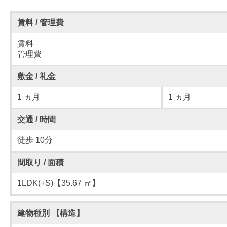
賃料 / 管理費
賃料
管理費
敷金 / 礼金
1 ヵ月
1 ヵ月
交通 / 時間
徒歩 10分
間取り / 面積
1LDK(+S)【35.67 ㎡】
建物種別 【構造】