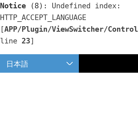
Notice
 (8)
: Undefined index: 
HTTP_ACCEPT_LANGUAGE 
[
APP/Plugin/ViewSwitcher/Control
line 
23
]
日本語