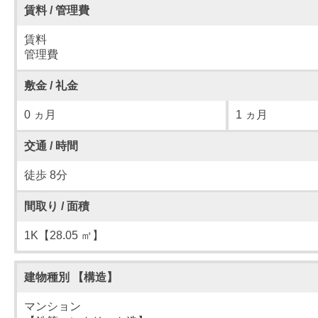
賃料 / 管理費
賃料
管理費
敷金 / 礼金
0 ヵ月
1 ヵ月
交通 / 時間
徒歩 8分
間取り / 面積
1K【28.05 ㎡】
建物種別 【構造】
マンション