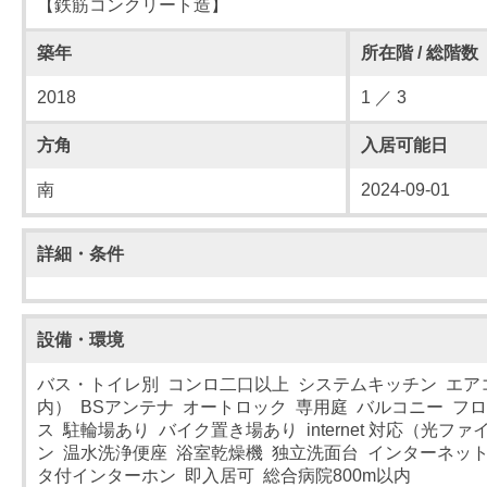
【鉄筋コンクリート造】
築年
所在階 / 総階数
2018
1 ／ 3
方角
入居可能日
南
2024-09-01
詳細・条件
設備・環境
バス・トイレ別 コンロ二口以上 システムキッチン エア
内） BSアンテナ オートロック 専用庭 バルコニー フ
ス 駐輪場あり バイク置き場あり internet 対応（光ファ
ン 温水洗浄便座 浴室乾燥機 独立洗面台 インターネット
タ付インターホン 即入居可 総合病院800m以内