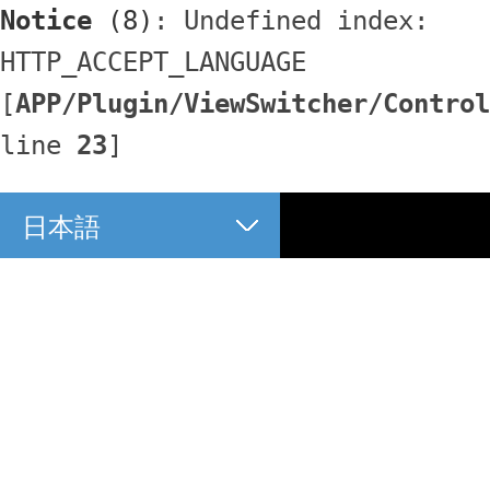
Notice
 (8)
: Undefined index: 
HTTP_ACCEPT_LANGUAGE 
[
APP/Plugin/ViewSwitcher/Control
line 
23
]
日本語