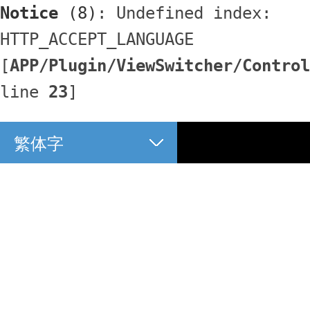
Notice
 (8)
: Undefined index: 
HTTP_ACCEPT_LANGUAGE 
[
APP/Plugin/ViewSwitcher/Control
line 
23
]
繁体字