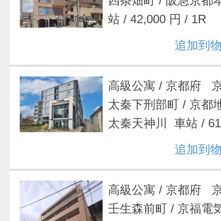
四条畑町
/
阪急京都
站
/
42,000 円
/
1R
追加到
高級公寓
/
京都府 
太秦下刑部町
/
京都
太秦天神川 車站
/
6
追加到
高級公寓
/
京都府 
壬生森前町
/
京福電