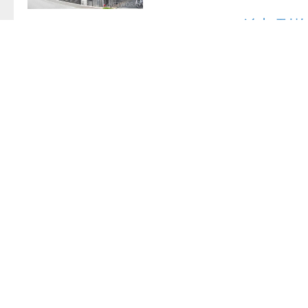
追加到
透天
/
京都府 京都
下溝町
/
阪急京都本
/
65,000 円
/
2LDK(+
追加到
高級公寓
/
京都府 
壬生土居ノ内町
/
阪
西院 車站
/
62,000 