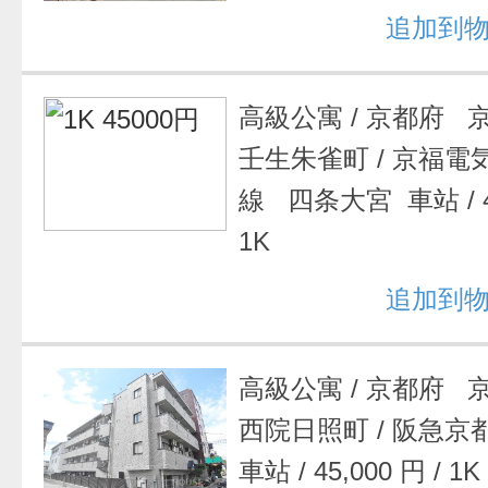
追加到
高級公寓
/
京都府 
壬生朱雀町
/
京福電
線 四条大宮 車站
/
1K
追加到
高級公寓
/
京都府 
西院日照町
/
阪急京
車站
/
45,000 円
/
1K