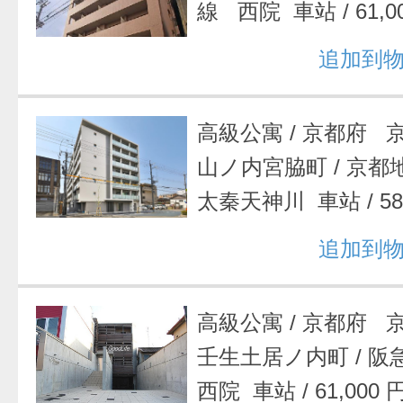
線 西院 車站
/
61,
追加到
高級公寓
/
京都府 
山ノ内宮脇町
/
京都
太秦天神川 車站
/
5
追加到
高級公寓
/
京都府 
壬生土居ノ内町
/
阪
西院 車站
/
61,000 