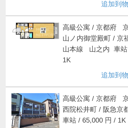
追加到
高級公寓
/
京都府 
山ノ内御堂殿町
/
京
山本線 山之内 車
1K
追加到
高級公寓
/
京都府 
西院松井町
/
阪急京
車站
/
65,000 円
/
1K