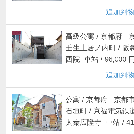
追加到
高級公寓
/
京都府 
壬生土居ノ内町
/
阪
西院 車站
/
96,000 
追加到
公寓
/
京都府 京都
石垣町
/
京福電気鉄
太秦広隆寺 車站
/
4