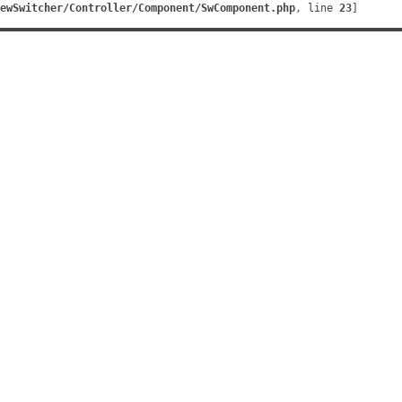
ewSwitcher/Controller/Component/SwComponent.php
, line 
23
]