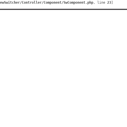
ewSwitcher/Controller/Component/SwComponent.php
, line 
23
]