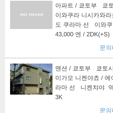
아파트
/
쿄토부 쿄
이와쿠라 니시카와
도 쿠라마 선 이와
43,000 엔
/
2DK(+S)
문의
맨션
/
쿄토부 쿄토시
미가모 니켄야쵸
/
에
라마 선 니켄챠야 
3K
문의