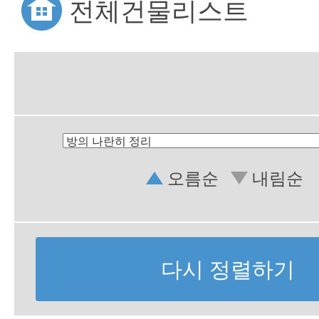
전체건물리스트
오름순
내림순
다시 정렬하기