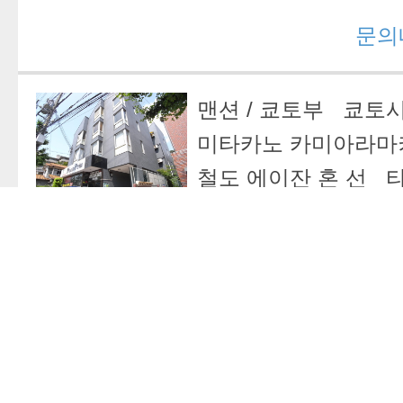
문의
맨션
/
쿄토부 쿄토시
미타카노 카미아라
철도 에이잔 혼 선 
/
27,000 엔
/
1K
문의
맨션
/
쿄토부 쿄토시
미타카노 카미아라
철도 에이잔 혼 선 