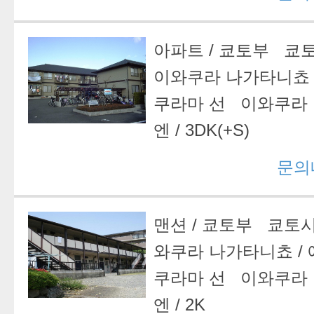
아파트
/
쿄토부 쿄
이와쿠라 나가타니
쿠라마 선 이와쿠라
엔
/
3DK(+S)
문의
맨션
/
쿄토부 쿄토시
와쿠라 나가타니쵸
/
쿠라마 선 이와쿠라
엔
/
2K