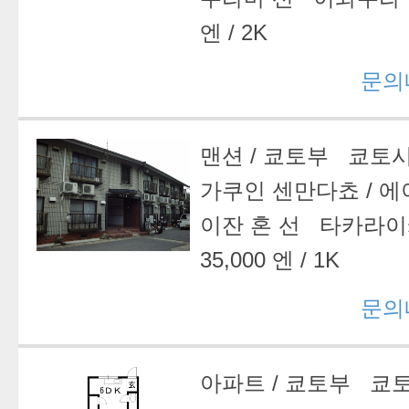
엔
/
2K
문의
맨션
/
쿄토부 쿄토시
가쿠인 센만다쵸
/
에
이잔 혼 선 타카라
35,000 엔
/
1K
문의
아파트
/
쿄토부 쿄