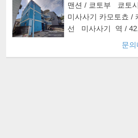
맨션
/
쿄토부 쿄토
미사사기 카모토쵸
/
선 미사사기 역
/
42
문의