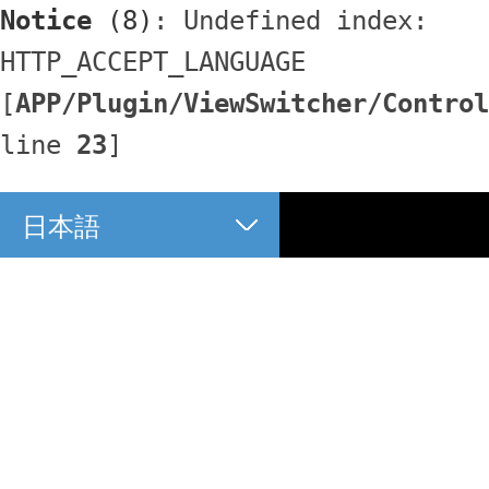
Notice
 (8)
: Undefined index: 
HTTP_ACCEPT_LANGUAGE 
[
APP/Plugin/ViewSwitcher/Control
line 
23
]
日本語