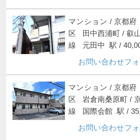
マンション
/
京都府
区 田中西浦町
/
叡
線 元田中 駅
/
40,
お問い合わせフォ
マンション
/
京都府
区 岩倉南桑原町
/
線 国際会館 駅
/
35
お問い合わせフォ