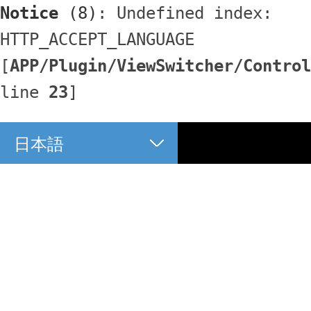
Notice
 (8)
: Undefined index: 
HTTP_ACCEPT_LANGUAGE 
[
APP/Plugin/ViewSwitcher/Control
line 
23
]
日本語