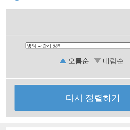
오름순
내림순
다시 정렬하기