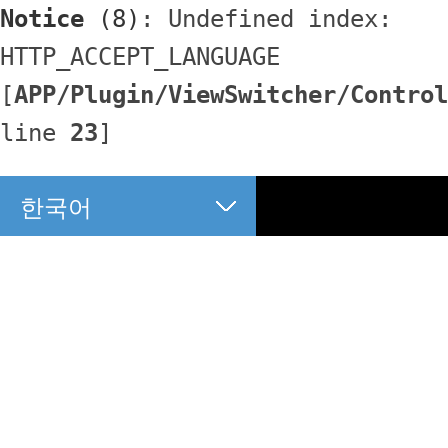
Notice
 (8)
: Undefined index: 
HTTP_ACCEPT_LANGUAGE 
[
APP/Plugin/ViewSwitcher/Control
line 
23
]
한국어