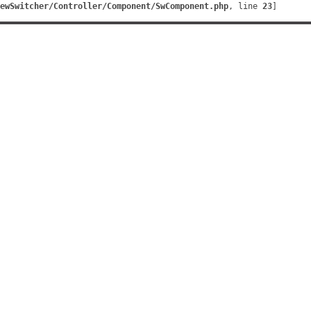
ewSwitcher/Controller/Component/SwComponent.php
, line 
23
]