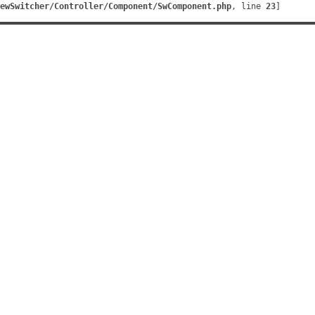
ewSwitcher/Controller/Component/SwComponent.php
, line 
23
]