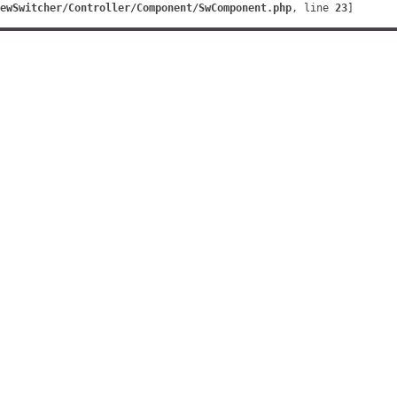
ewSwitcher/Controller/Component/SwComponent.php
, line 
23
]