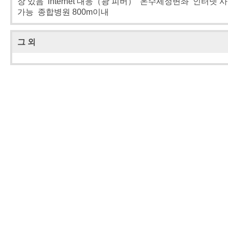
장 있음 internet 대응（광 피버） 온수세정변좌 인터넷 
가능 종합병원 800m이내
그 외