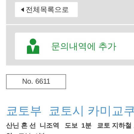
전체목록으로
문의내역에 추가
No. 6611
쿄토부 쿄토시 카미교
산닌 혼 선 니조역 도보 1분 쿄토 지하철