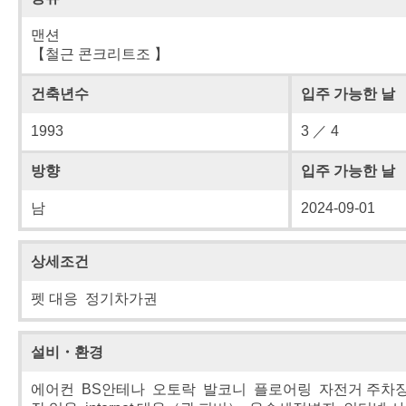
맨션
【철근 콘크리트조 】
건축년수
입주 가능한 날
1993
3 ／ 4
방향
입주 가능한 날
남
2024-09-01
상세조건
펫 대응 정기차가권
설비・환경
에어컨 BS안테나 오토락 발코니 플로어링 자전거 주차장