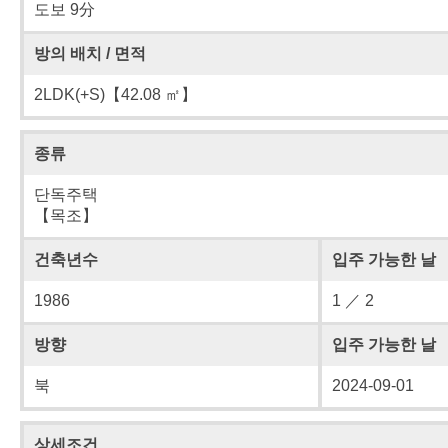
도보 9分
방의 배치 / 면적
2LDK(+S)【42.08 ㎡】
종류
단독주택
【목조】
건축년수
입주 가능한 날
1986
1 ／ 2
방향
입주 가능한 날
북
2024-09-01
상세조건