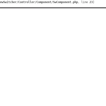
ewSwitcher/Controller/Component/SwComponent.php
, line 
23
]