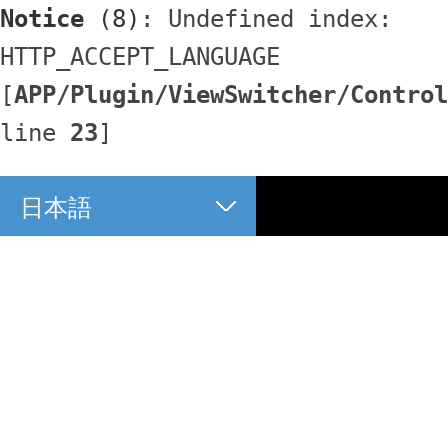
Notice
 (8)
: Undefined index: 
HTTP_ACCEPT_LANGUAGE 
[
APP/Plugin/ViewSwitcher/Control
line 
23
]
日本語