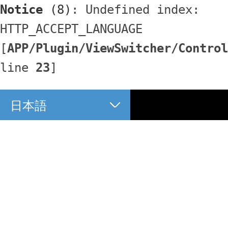
Notice
 (8)
: Undefined index: 
HTTP_ACCEPT_LANGUAGE 
[
APP/Plugin/ViewSwitcher/Control
line 
23
]
日本語