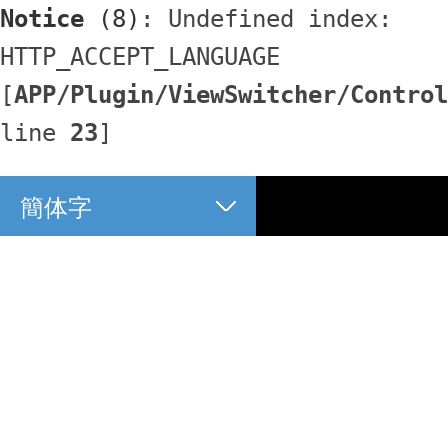
Notice
 (8)
: Undefined index: 
HTTP_ACCEPT_LANGUAGE 
[
APP/Plugin/ViewSwitcher/Control
line 
23
]
簡体字