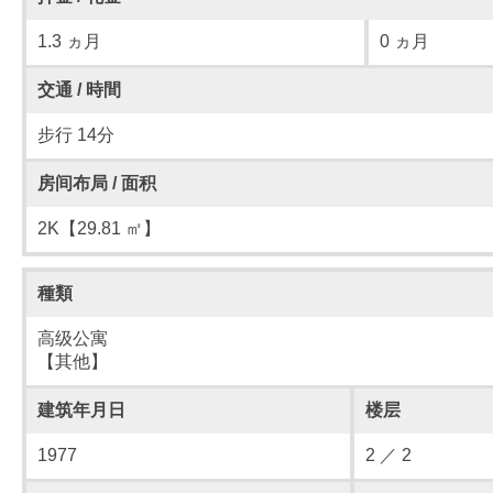
1.3 ヵ月
0 ヵ月
交通 / 時間
步行 14分
房间布局 / 面积
2K【29.81 ㎡】
種類
高级公寓
【其他】
建筑年月日
楼层
1977
2 ／ 2