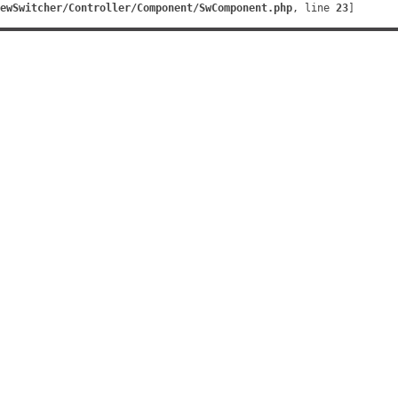
ewSwitcher/Controller/Component/SwComponent.php
, line 
23
]