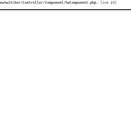
ewSwitcher/Controller/Component/SwComponent.php
, line 
23
]