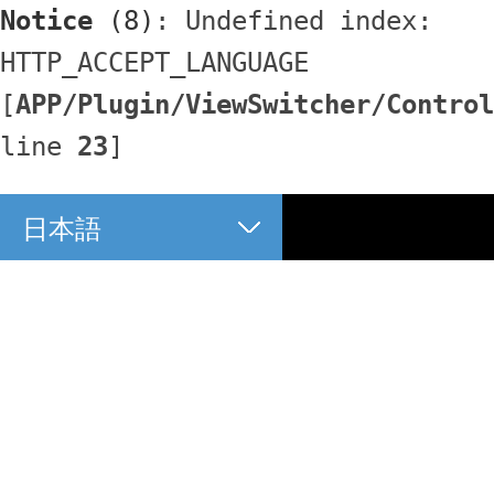
Notice
 (8)
: Undefined index: 
HTTP_ACCEPT_LANGUAGE 
[
APP/Plugin/ViewSwitcher/Control
line 
23
]
日本語