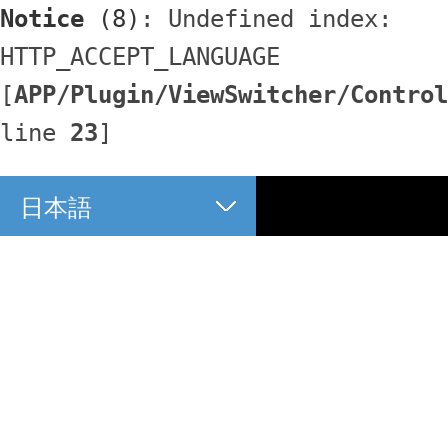
Notice
 (8)
: Undefined index: 
HTTP_ACCEPT_LANGUAGE 
[
APP/Plugin/ViewSwitcher/Control
line 
23
]
日本語