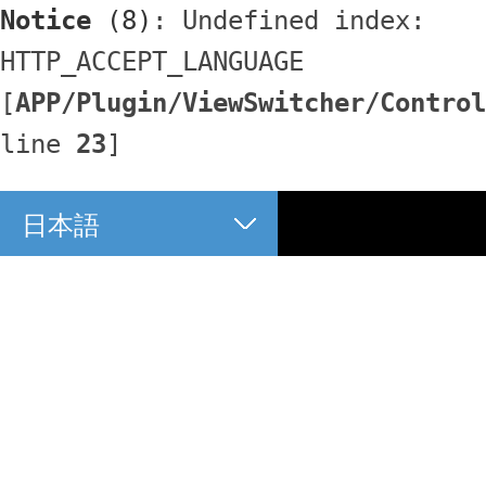
Notice
 (8)
: Undefined index: 
HTTP_ACCEPT_LANGUAGE 
[
APP/Plugin/ViewSwitcher/Control
line 
23
]
日本語