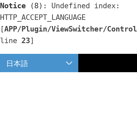
Notice
 (8)
: Undefined index: 
HTTP_ACCEPT_LANGUAGE 
[
APP/Plugin/ViewSwitcher/Control
line 
23
]
日本語