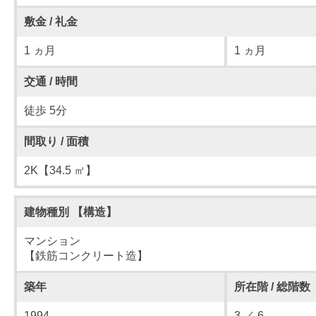
敷金 / 礼金
1 ヵ月
1 ヵ月
交通 / 時間
徒歩 5分
間取り / 面積
2K【34.5 ㎡】
建物種別 【構造】
マンション
【鉄筋コンクリート造】
築年
所在階 / 総階数
1994
3 ／ 6