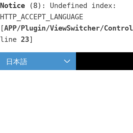
Notice
 (8)
: Undefined index: 
HTTP_ACCEPT_LANGUAGE 
[
APP/Plugin/ViewSwitcher/Control
line 
23
]
日本語