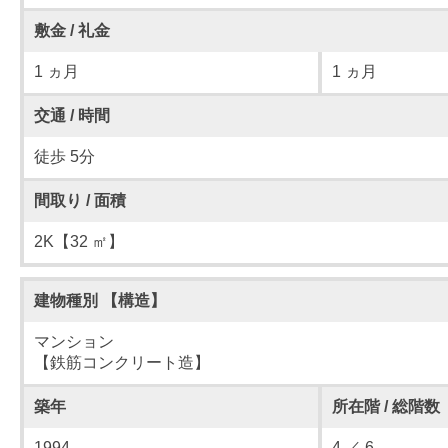
敷金 / 礼金
1 ヵ月
1 ヵ月
交通 / 時間
徒歩 5分
間取り / 面積
2K【32 ㎡】
建物種別 【構造】
マンション
【鉄筋コンクリート造】
築年
所在階 / 総階数
1994
4 ／ 6