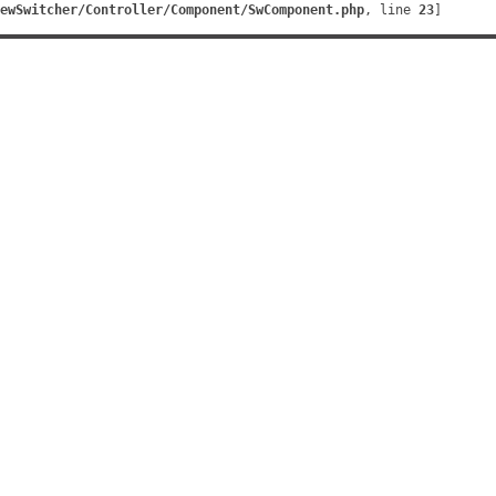
ewSwitcher/Controller/Component/SwComponent.php
, line 
23
]