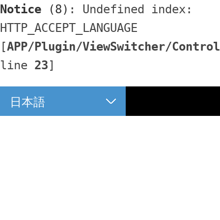
Notice
 (8)
: Undefined index: 
HTTP_ACCEPT_LANGUAGE 
[
APP/Plugin/ViewSwitcher/Control
line 
23
]
日本語