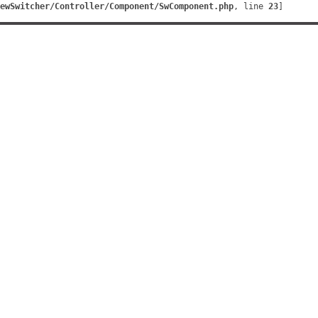
ewSwitcher/Controller/Component/SwComponent.php
, line 
23
]